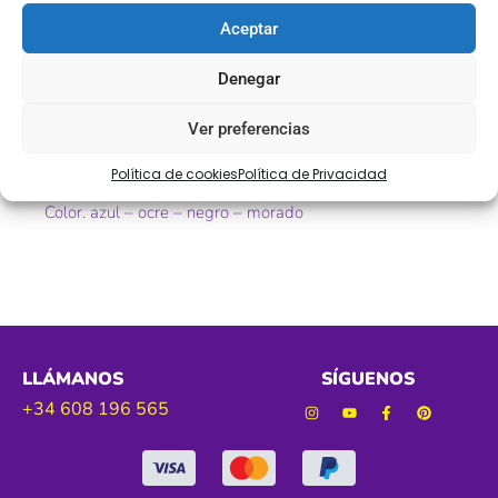
Descripción
Aceptar
Fleco de ante en varios colores
Denegar
Ref. 132000
Ver preferencias
Tamaño. 15cm aprox
Política de cookies
Política de Privacidad
Color. azul – ocre – negro – morado
LLÁMANOS
SÍGUENOS
+34 608 196 565