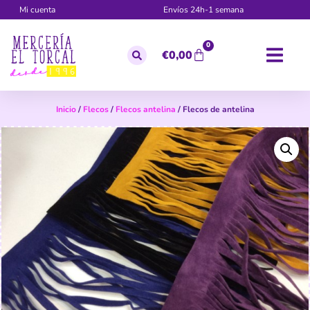
Mi cuenta
Envíos 24h-1 semana
0
€
0,00
Inicio
/
Flecos
/
Flecos antelina
/ Flecos de antelina