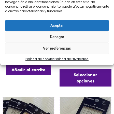
navegación o las identificaciones únicas en este sitio. No
consentir o retirar el consentimiento, puede afectar negativamente
a ciertas características y funciones.
Aceptar
Denegar
Agujas de embalar
Agujas tapiceria sin
Ver preferencias
punta
€
4,50
Política de cookies
Política de Privacidad
€
2,95
-
€
3,95
Añadir al carrito
Seleccionar
opciones