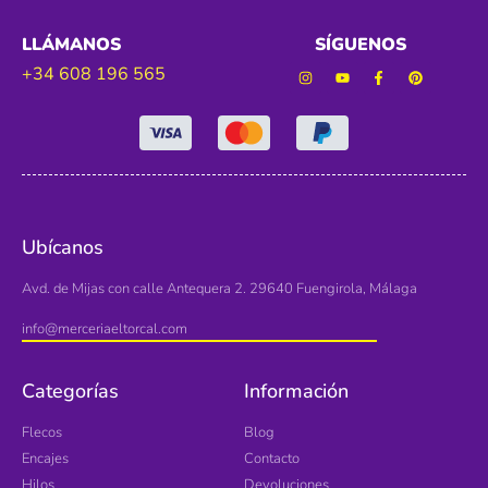
LLÁMANOS
SÍGUENOS
+34 608 196 565
Ubícanos
Avd. de Mijas con calle Antequera 2. 29640 Fuengirola, Málaga
info@merceriaeltorcal.com
Categorías
Información
Flecos
Blog
Encajes
Contacto
Hilos
Devoluciones