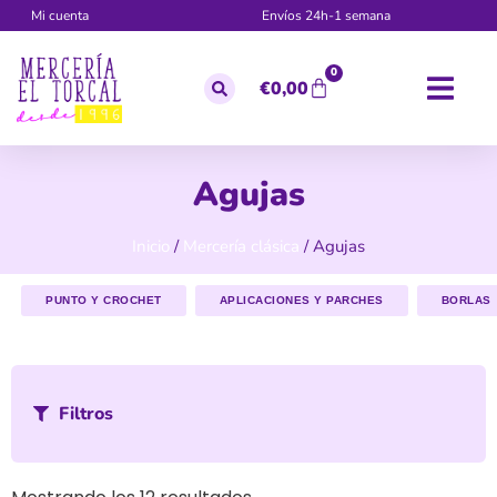
Mi cuenta
Envíos 24h-1 semana
0
€
0,00
Agujas
Inicio
/
Mercería clásica
/ Agujas
PUNTO Y CROCHET
APLICACIONES Y PARCHES
BORLAS
Filtros