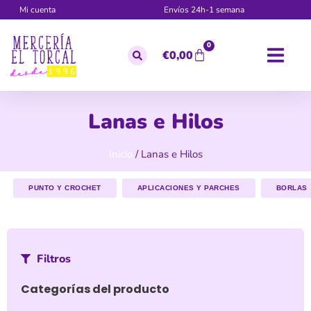
Mi cuenta
Envíos 24h-1 semana
0
€
0,00
Lanas e Hilos
Inicio
/ Lanas e Hilos
PUNTO Y CROCHET
APLICACIONES Y PARCHES
BORLAS
Filtros
Categorías del producto