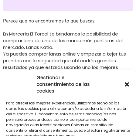
Parece que no encontramos lo que buscas
En Mercería El Torcal te brindamos la posibilidad de
comprar lana de una de las marca más punteras del
mercado, Lanas Katia.
Ya puedes comprar lanas online y empezar a tejer tus
prendas con la seguridad que obtendrás grandes
resultados ya que estarás usando uno los mejores
productos del momento. Además, ahora disponemos de
Gestionar el
un kit con el que podrás hacer pompones con lana, hilo,
consentimiento de las
cuerda… de todos los tamaños y todos los colores que
cookies
quieras.
Para ofrecer las mejores experiencias, utilizamos tecnologías
como las cookies para almacenar y/o acceder a la información
del dispositivo. El consentimiento de estas tecnologías nos
permitirá procesar datos como el comportamiento de
LLÁMANOS
SÍGUENOS
navegación o las identificaciones únicas en este sitio. No
+34 608 196 565
consentir o retirar el consentimiento, puede afectar negativamente
a ciertas características y funciones.