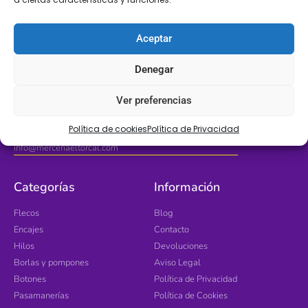
Aceptar
Denegar
Ubícanos
Ver preferencias
Avd. de Mijas con calle Antequera 2. 29640 Fuengirola, Málaga
Política de cookies
Política de Privacidad
info@merceriaeltorcal.com
Categorías
Información
Flecos
Blog
Encajes
Contacto
Hilos
Devoluciones
Borlas y pompones
Aviso Legal
Botones
Política de Privacidad
Pasamanerías
Política de Cookies