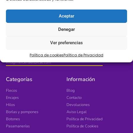
Aceptar
Denegar
Ubícanos
Ver preferencias
Avd. de Mijas con calle Antequera 2. 29640 Fuengirola, Málaga
Política de cookies
Política de Privacidad
info@merceriaeltorcal.com
Categorías
Información
Flecos
Blog
Encajes
Contacto
Hilos
Devoluciones
Borlas y pompones
Aviso Legal
Botones
Política de Privacidad
Pasamanerías
Política de Cookies