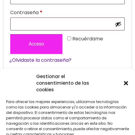
Contraseña
*
Recuérdame
Acceso
¿Olvidaste la contraseña?
Gestionar el
consentimiento de las
cookies
Para ofrecer las mejores experiencias, utilizamos tecnologías
como las cookies para almacenar y/o acceder a la información
del dispositivo. El consentimiento de estas tecnologías nos
permitirá procesar datos como el comportamiento de
LLÁMANOS
SÍGUENOS
navegación o las identificaciones únicas en este sitio. No
+34 608 196 565
consentir o retirar el consentimiento, puede afectar negativamente
a ciertas características y funciones.