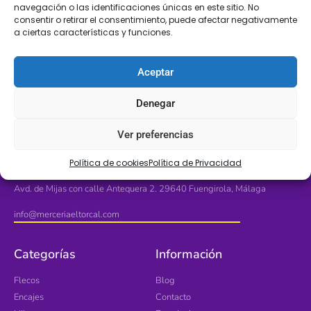
navegación o las identificaciones únicas en este sitio. No
consentir o retirar el consentimiento, puede afectar negativamente
LLÁMANOS
SÍGUENOS
a ciertas características y funciones.
+34 608 196 565
Aceptar
Denegar
Ver preferencias
Ubícanos
Política de cookies
Política de Privacidad
Avd. de Mijas con calle Antequera 2. 29640 Fuengirola, Málaga
info@merceriaeltorcal.com
Categorías
Información
Flecos
Blog
Encajes
Contacto