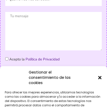
Acepto la
Política de Privacidad
Gestionar el
ENVIAR MENSAJE
consentimiento de las
cookies
Responsable:
Merceria el Torcal S.L.
, siendo la
Finalidad
;
envío de mis publicaciones así como correos
Para ofrecer las mejores experiencias, utilizamos tecnologías
comerciales. La
Legitimación
;
es gracias a tu consentimiento.
Destinatarios
: tus datos se encuentran alojados en
como las cookies para almacenar y/o acceder a la información
mis plataformas de email marketing Mailchimp acogida al Privacy Shield. Podrás ejercer
Tus Derechos
de
Acceso, Rectificación, Limitación o Suprimir tus datos en info@merceriaeltorcal.com. Para más información
del dispositivo. El consentimiento de estas tecnologías nos
consulte nuestra
política de privacidad
permitirá procesar datos como el comportamiento de