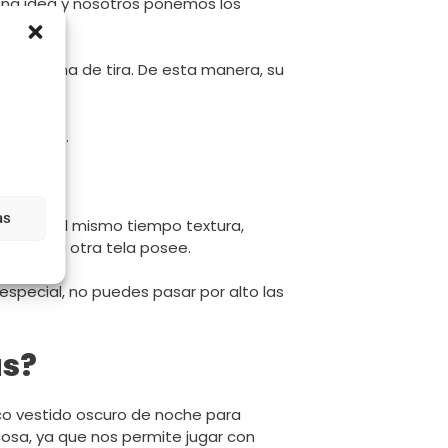
uena idea y nosotros ponemos los
 en forma de tira. De esta manera, su
a a una.
 de punto.
as
ereza, y al mismo tiempo textura,
e ninguna otra tela posee.
especial, no puedes pasar por alto las
as?
sico vestido oscuro de noche para
cosa, ya que nos permite jugar con