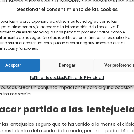
on luz propia a través de tus prendas? Solo necesitas una b
nuestras lentejuelas de
calidad premium
.
Gestionar el consentimiento de las cookies
line ya tienes donde comprar lentejuelas grandes y pequeñas
recer las mejores experiencias, utilizamos tecnologías como las
 para almacenar y/o acceder a la información del dispositivo. El
ltará lo más sencilla posible al no tener que ir insertando un
imiento de estas tecnologías nos permitirá procesar datos como el
amiento de navegación o las identificaciones únicas en este sitio. No
ásticas
lo que permite su costura sobre tejidos elásticos y
ir o retirar el consentimiento, puede afectar negativamente a ciertas
rísticas y funciones.
años heterogéneos para que se adapte a tu boceto.
Aceptar
Denegar
Ver preferenci
tán producidas con materiales que aportan flexibilidad y lig
l unirlas entre sí se cree un movimiento característico qu
Política de cookies
Política de Privacidad
i buscas crear un conjunto impactante para alguna ocasión 
stra mercería.
car partido a las lentejuel
zar las lentejuelas seguro que te ha venido a la mente el clá
un must dentro del mundo de la moda, pero no queda ahí la 