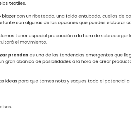
os textiles.
 blazer con un ribeteado, una falda entubada, cuellos de 
lefante son algunas de las opciones que puedes elaborar co
mos tener especial precaución a la hora de sobrecargar la
ultará el movimiento.
zar prendas
es una de las tendencias emergentes que lleg
 un gran abanico de posibilidades a la hora de crear produc
s ideas para que tomes nota y saques todo el potencial a t
olsos.