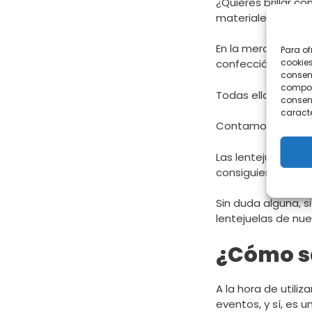
¿Quieres brillar c
materiales, como 
En la mercería on
Para of
cookies
confección te resu
consent
comport
Todas ellas son
el
consent
caracte
Contamos con tam
Las lentejuelas es
consiguiendo que a
Sin duda alguna, s
lentejuelas de nue
¿Cómo sa
A la hora de utili
eventos, y sí, es 