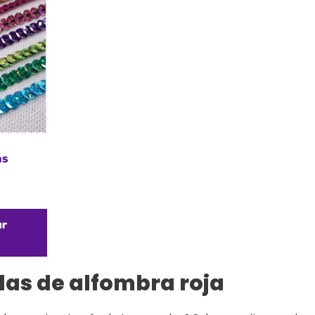
as
ar
las de alfombra roja