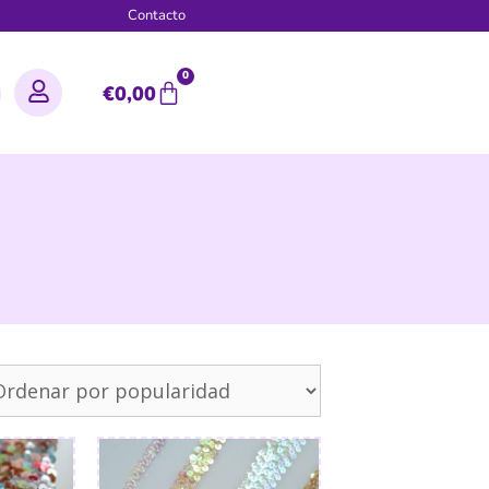
g
Contacto
0
€
0,00