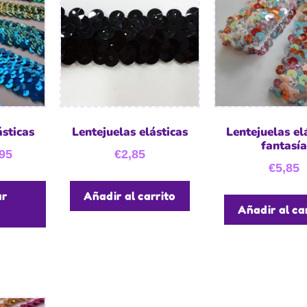
ásticas
Lentejuelas elásticas
Lentejuelas el
fantasía
95
€
2,85
€
5,85
ar
Añadir al carrito
Añadir al ca