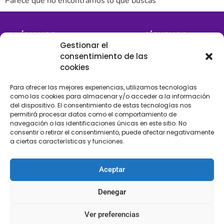
Parece que no encontramos lo que buscas
LLÁMANOS
SÍGUENOS
Gestionar el
+34 608 196 565
consentimiento de las
cookies
Para ofrecer las mejores experiencias, utilizamos tecnologías
como las cookies para almacenar y/o acceder a la información
del dispositivo. El consentimiento de estas tecnologías nos
permitirá procesar datos como el comportamiento de
navegación o las identificaciones únicas en este sitio. No
Ubícanos
consentir o retirar el consentimiento, puede afectar negativamente
a ciertas características y funciones.
Avd. de Mijas con calle Antequera 2. 29640 Fuengirola, Málaga
info@merceriaeltorcal.com
Aceptar
Denegar
Categorías
Información
Flecos
Blog
Ver preferencias