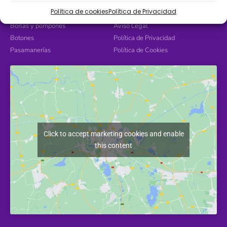
Encajes
Contacto
Política de cookies
Política de Privacidad
Hilos
Devoluciones
Borlas y pompones
Aviso Legal
Botones
Política de Privacidad
Pasamanerías
Política de Cookies
Click to accept marketing cookies and enable
this content