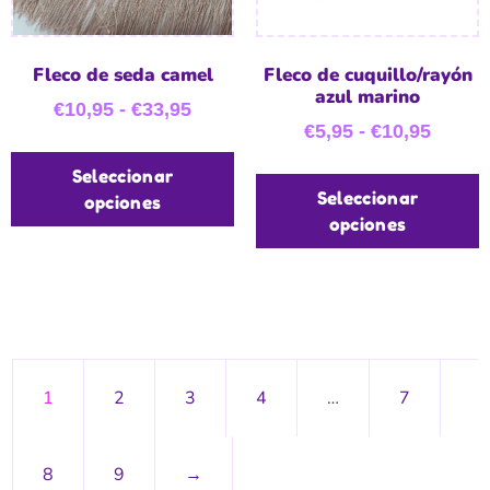
Fleco de seda camel
Fleco de cuquillo/rayón
azul marino
€
10,95
-
€
33,95
€
5,95
-
€
10,95
Seleccionar
Seleccionar
opciones
opciones
1
2
3
4
…
7
8
9
→