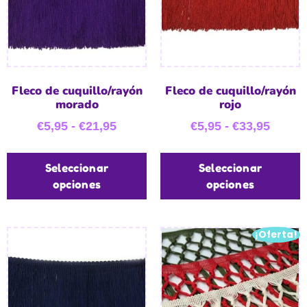
Fleco de cuquillo/rayón
Fleco de cuquillo/rayón
morado
rojo
€
5,95
-
€
21,95
€
5,95
-
€
33,95
Seleccionar
Seleccionar
opciones
opciones
¡Oferta!