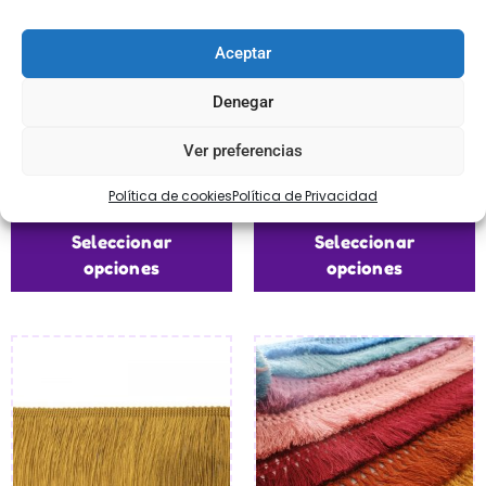
Aceptar
Denegar
Fleco de cuquillo/rayón
Fleco de cuquillo/rayón
blanco
verde mar
Ver preferencias
€
5,95
-
€
33,95
€
8,95
-
€
33,95
Política de cookies
Política de Privacidad
Seleccionar
Seleccionar
opciones
opciones