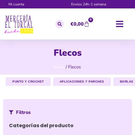
Mi cuenta
Envíos 24h-1 semana
0
€
0,00
Flecos
Inicio
/ Flecos
PUNTO Y CROCHET
APLICACIONES Y PARCHES
BORLAS
Filtros
Categorías del producto