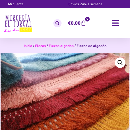
Mi cuenta
Envíos 24h-1 semana
0
€
0,00
Inicio
/
Flecos
/
Flecos algodón
/ Flecos de algodón