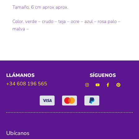
Tamaño. 6 cm aprox aprox.
Color. verde – crudo – teja – ocre – azul – rosa palo –
malva –
LLÁMANOS
SÍGUENOS
+34 608 196 565
Ubícanos