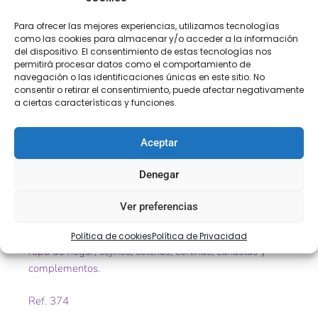
Para ofrecer las mejores experiencias, utilizamos tecnologías
como las cookies para almacenar y/o acceder a la información
del dispositivo. El consentimiento de estas tecnologías nos
permitirá procesar datos como el comportamiento de
navegación o las identificaciones únicas en este sitio. No
COMPRA
ENVÍO 24-48H
TIENDA FÍSICA
consentir o retirar el consentimiento, puede afectar negativamente
SEGURA
a ciertas características y funciones.
Aceptar
Descripción
Información adicional
Denegar
Descripción
Ver preferencias
Flecos de algodón con enrejado ideales para decorar
Política de cookies
Política de Privacidad
ropa de hogar, cojines, colchas, cortinas, canastas y
complementos.
Ref. 374