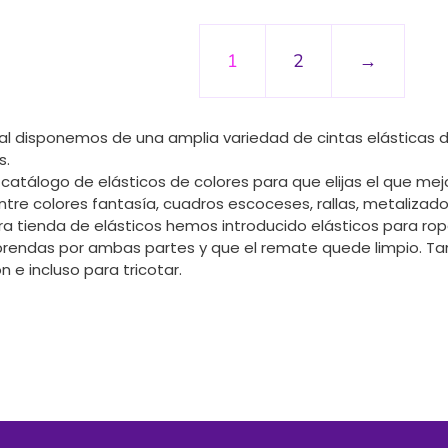
1
2
→
cal disponemos de una amplia variedad de cintas elásticas d
s.
atálogo de elásticos de colores para que elijas el que mejo
tre colores fantasía, cuadros escoceses, rallas, metalizad
a tienda de elásticos hemos introducido elásticos para rop
prendas por ambas partes y que el remate quede limpio. T
ón e incluso para tricotar.