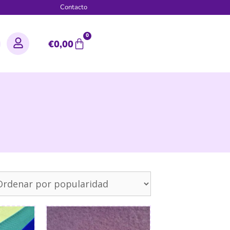
g
Contacto
0
€
0,00