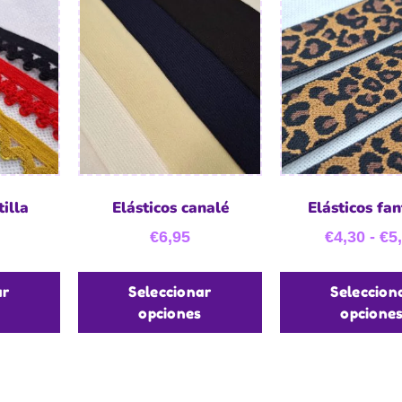
illa
Elásticos canalé
Elásticos fan
€
6,95
€
4,30
-
€
5
ar
Seleccionar
Seleccion
opciones
opcione