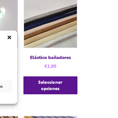
ico
Elástico bañadores
nte
€
1,95
Seleccionar
as
rrito
opciones