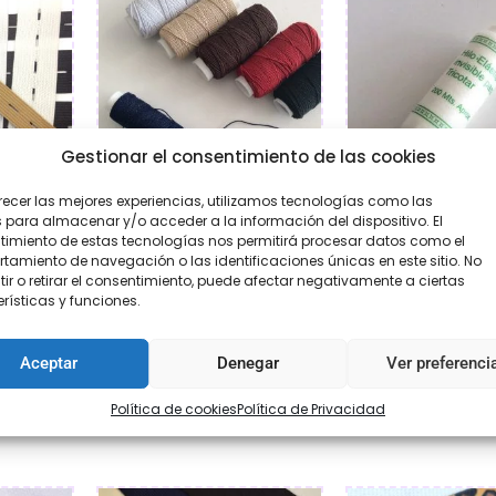
Gestionar el consentimiento de las cookies
recer las mejores experiencias, utilizamos tecnologías como las
 para almacenar y/o acceder a la información del dispositivo. El
ojales
Bobina elástica
Hilo elást
imiento de estas tecnologías nos permitirá procesar datos como el
amiento de navegación o las identificaciones únicas en este sitio. No
transpare
95
€
2,95
ir o retirar el consentimiento, puede afectar negativamente a ciertas
€
3,95
rísticas y funciones.
ar
Seleccionar
Aceptar
Denegar
Ver preferenci
Añadir al ca
opciones
Política de cookies
Política de Privacidad