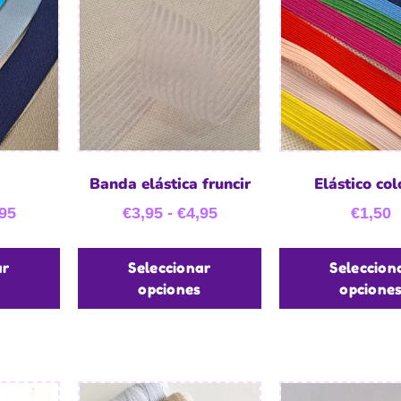
Banda elástica fruncir
Elástico col
95
€
3,95
-
€
4,95
€
1,50
ar
Seleccionar
Seleccion
opciones
opcione