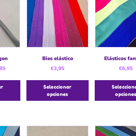
rgen
Bies elástico
Elásticos fan
85
€
3,95
€
6,95
ar
Seleccionar
Seleccion
opciones
opcione