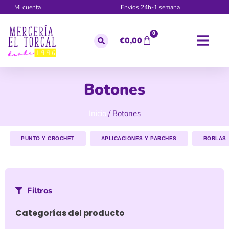
Mi cuenta
Envíos 24h-1 semana
0
€
0,00
Botones
Inicio
/ Botones
PUNTO Y CROCHET
APLICACIONES Y PARCHES
BORLAS
Filtros
Categorías del producto