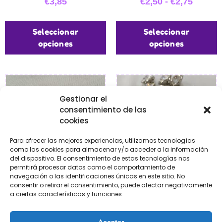
€
3,85
€
2,50
-
€
2,75
Seleccionar
Seleccionar
opciones
opciones
Gestionar el
consentimiento de las
cookies
Para ofrecer las mejores experiencias, utilizamos tecnologías
como las cookies para almacenar y/o acceder a la información
del dispositivo. El consentimiento de estas tecnologías nos
permitirá procesar datos como el comportamiento de
navegación o las identificaciones únicas en este sitio. No
consentir o retirar el consentimiento, puede afectar negativamente
Botón strass
Botón stras
a ciertas características y funciones.
€
1,60
-
€
1,95
€
2,80
-
€
3,50