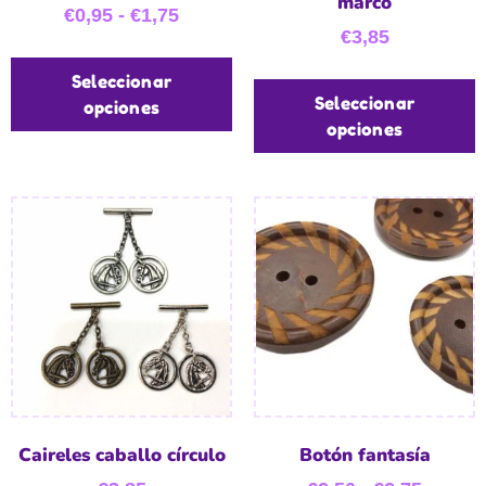
marco
€
0,95
-
€
1,75
€
3,85
Seleccionar
Seleccionar
opciones
opciones
Caireles caballo círculo
Botón fantasía