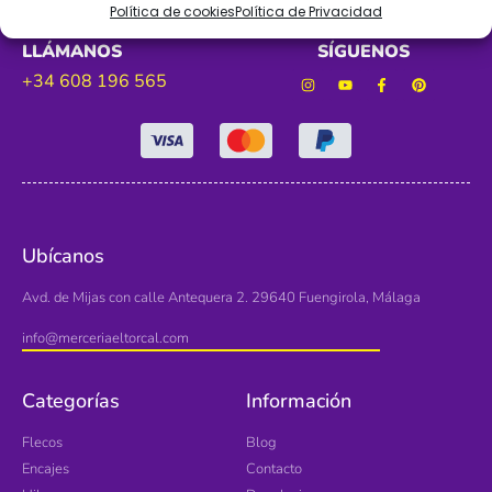
Política de cookies
Política de Privacidad
LLÁMANOS
SÍGUENOS
+34 608 196 565
Ubícanos
Avd. de Mijas con calle Antequera 2. 29640 Fuengirola, Málaga
info@merceriaeltorcal.com
Categorías
Información
Flecos
Blog
Encajes
Contacto