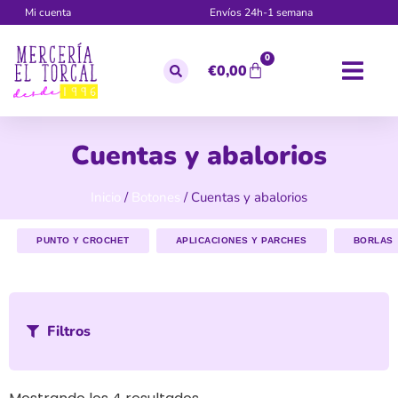
Mi cuenta
Envíos 24h-1 semana
0
€
0,00
Cuentas y abalorios
Inicio
/
Botones
/ Cuentas y abalorios
PUNTO Y CROCHET
APLICACIONES Y PARCHES
BORLAS
Filtros