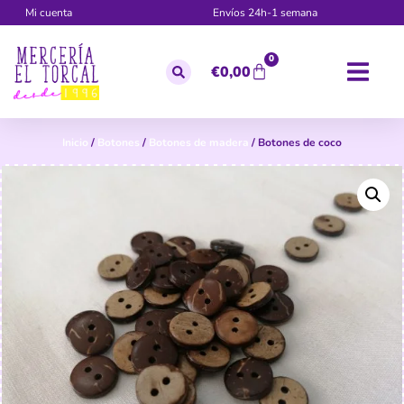
Mi cuenta
Envíos 24h-1 semana
0
€
0,00
Inicio
/
Botones
/
Botones de madera
/ Botones de coco