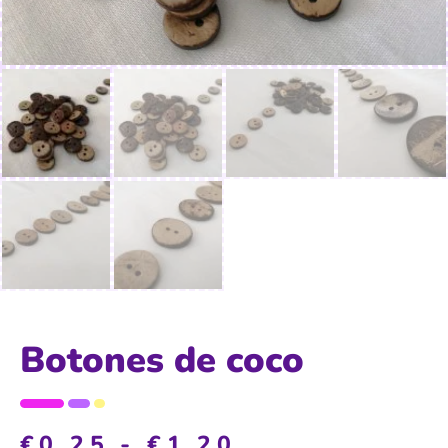
Botones de coco
€
0,25
-
€
1,20