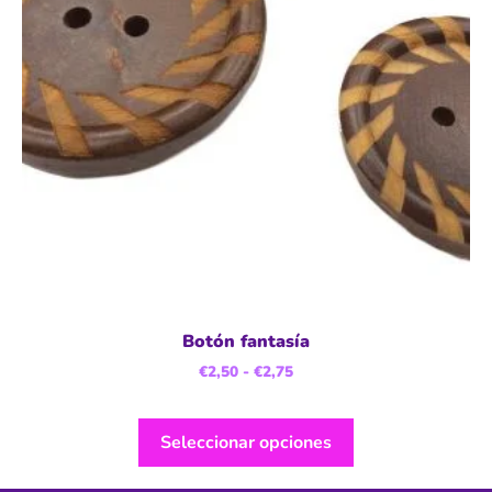
Botón fantasía
€
2,50
-
€
2,75
Seleccionar opciones