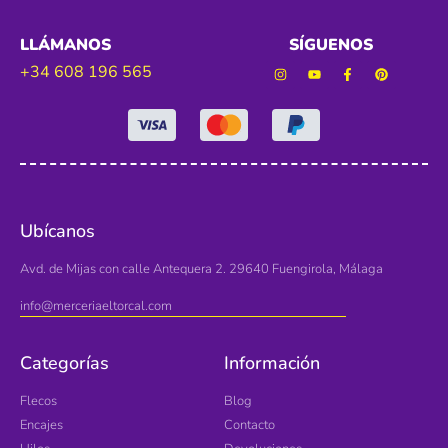
LLÁMANOS
SÍGUENOS
+34 608 196 565
Ubícanos
Avd. de Mijas con calle Antequera 2. 29640 Fuengirola, Málaga
info@merceriaeltorcal.com
Categorías
Información
Flecos
Blog
Encajes
Contacto