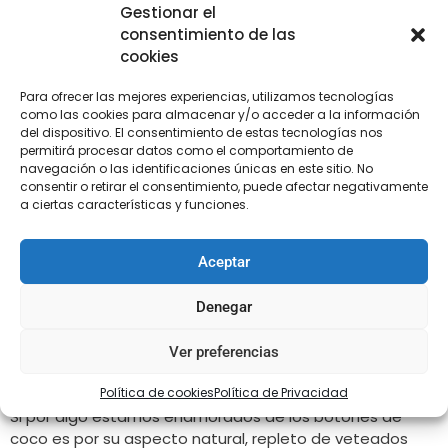
Gestionar el
¿Recuerdas las chamarras típicas de la época del Flower
consentimiento de las
Power? Seguro que sí, y uno de los elementos que
cookies
incluían eran los botones para trenca con forma
alargada.
Para ofrecer las mejores experiencias, utilizamos tecnologías
como las cookies para almacenar y/o acceder a la información
Un emblema de la moda más atrevida del último siglo
del dispositivo. El consentimiento de estas tecnologías nos
que sigue siendo protagonista en pasarelas
permitirá procesar datos como el comportamiento de
navegación o las identificaciones únicas en este sitio. No
internacionales gracias a sus diseños transgresores que
consentir o retirar el consentimiento, puede afectar negativamente
aportan un plus diferenciador a la ropa.
a ciertas características y funciones.
Disponemos de modelos en varios colores, como son el
fucsia y verde y el verde y azul, una perfecta
Aceptar
combinación que sirve tanto para tus chaquetones
como para cualquier otro tipo de prenda que precise de
Denegar
un cierre distintivo.
Ver preferencias
Botones de coco
Política de cookies
Política de Privacidad
Si por algo estamos enamorados de los botones de
coco es por su aspecto natural, repleto de veteados