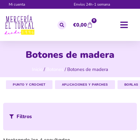
Mi cuenta
Envíos 24h-1 semana
0
€
0,00
Botones de madera
Inicio
/
Botones
/ Botones de madera
PUNTO Y CROCHET
APLICACIONES Y PARCHES
BORLAS
Filtros