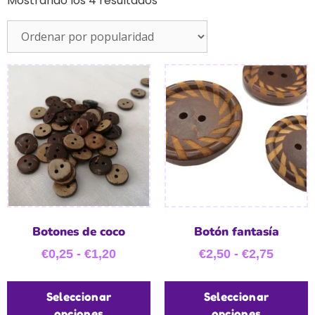
Mostrando los 4 resultados
Botones de coco
Botón fantasía
€
0,25
-
€
1,20
€
2,50
-
€
2,75
Seleccionar
Seleccionar
opciones
opciones