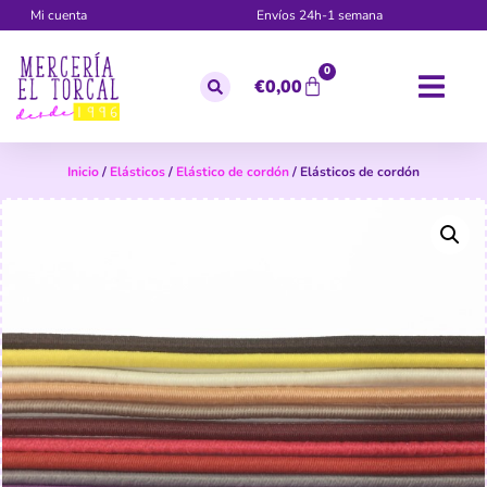
Mi cuenta
Envíos 24h-1 semana
0
€
0,00
Inicio
/
Elásticos
/
Elástico de cordón
/ Elásticos de cordón