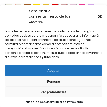
Gestionar el
consentimiento de las
cookies
Para ofrecer las mejores experiencias, utilizamos tecnologías
como las cookies para almacenar y/o acceder a la información
Añadir al carrito
del dispositivo. El consentimiento de estas tecnologías nos
permitirá procesar datos como el comportamiento de
navegación o las identificaciones únicas en este sitio. No
consentir o retirar el consentimiento, puede afectar negativamente
a ciertas características y funciones.
[Las unidades seleccionadas son en
METROS
]
Aceptar
Denegar
COMPRA
ENVÍO 24-48H
TIENDA FÍSICA
Ver preferencias
SEGURA
Política de cookies
Política de Privacidad