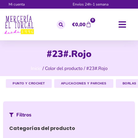
Mi cuenta
Envíos 24h-1 semana
0
€
0,00
#23#.Rojo
Inicio
/ Color del producto / #23#.Rojo
PUNTO Y CROCHET
APLICACIONES Y PARCHES
BORLAS
Filtros
Categorías del producto