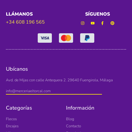
LLÁMANOS
SÍGUENOS
+34 608 196 565
Ubícanos
Avd. de Mijas con calle Antequera 2. 29640 Fuengirola, Málaga
info@merceriaeltorcal.com
Categorías
Información
Flecos
Blog
Encajes
Contacto