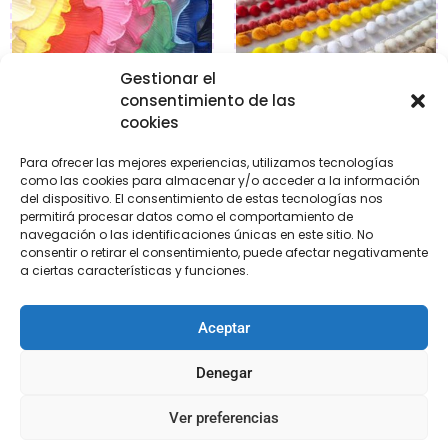
Gestionar el
consentimiento de las
cookies
Para ofrecer las mejores experiencias, utilizamos tecnologías
Plisado organza
Madroños
como las cookies para almacenar y/o acceder a la información
del dispositivo. El consentimiento de estas tecnologías nos
€
5,50
€
3,20
permitirá procesar datos como el comportamiento de
navegación o las identificaciones únicas en este sitio. No
consentir o retirar el consentimiento, puede afectar negativamente
Seleccionar
Seleccionar
a ciertas características y funciones.
opciones
opciones
Aceptar
Denegar
Ver preferencias