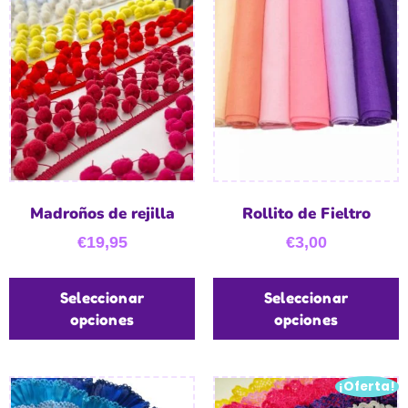
Madroños de rejilla
Rollito de Fieltro
€
19,95
€
3,00
Seleccionar
Seleccionar
opciones
opciones
¡Oferta!