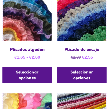
Plisados algodón
Plisado de encaje
€
1,65
-
€
2,60
€
2,55
€
2,80
Seleccionar
Seleccionar
opciones
opciones