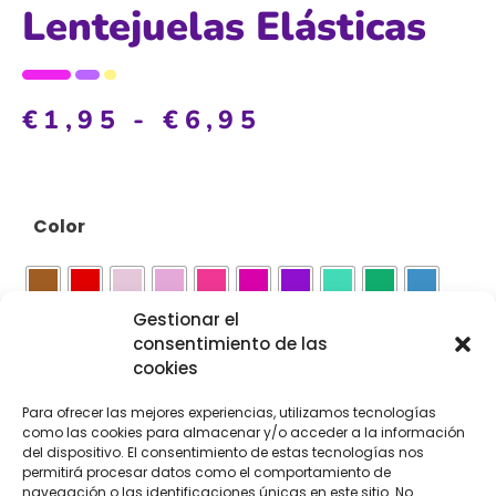
Lentejuelas Elásticas
€
1,95
-
€
6,95
Color
Gestionar el
consentimiento de las
cookies
Tamaño
Para ofrecer las mejores experiencias, utilizamos tecnologías
como las cookies para almacenar y/o acceder a la información
003 mm
01 cm
020 mm / 2cm
030mm
del dispositivo. El consentimiento de estas tecnologías nos
permitirá procesar datos como el comportamiento de
040mm / 4cm
05 cm
navegación o las identificaciones únicas en este sitio. No