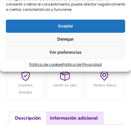
consentir o retirar el consentimiento, puede afectar negativamente
a ciertas características y funciones.
Añadir al carrito
Aceptar
Denegar
[Las unidades seleccionadas son en
METROS
]
Ver preferencias
Política de cookies
Política de Privacidad
COMPRA
ENVÍO 24-48H
TIENDA FÍSICA
SEGURA
Descripción
Información adicional