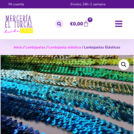
Mi cuenta
Envíos 24h-1 semana
0
€
0,00
Inicio
/
Lentejuelas
/
Lentejuela elástica
/ Lentejuelas Elásticas