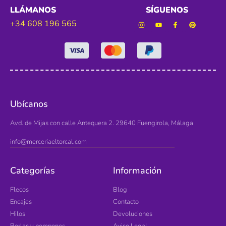
LLÁMANOS
SÍGUENOS
+34 608 196 565
Ubícanos
Avd. de Mijas con calle Antequera 2. 29640 Fuengirola, Málaga
info@merceriaeltorcal.com
Categorías
Información
Flecos
Blog
Encajes
Contacto
Hilos
Devoluciones
Borlas y pompones
Aviso Legal