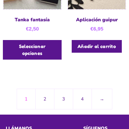
Tanka fantasía
Aplicación guipur
€
2,50
€
6,95
Seleccionar
Añadir al carrito
opciones
1
2
3
4
→
LLÁMANOS
SÍGUENOS