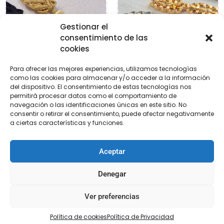
Gestionar el
consentimiento de las
cookies
Para ofrecer las mejores experiencias, utilizamos tecnologías
como las cookies para almacenar y/o acceder a la información
del dispositivo. El consentimiento de estas tecnologías nos
Aplicación pasamanería
Broches fantasía
permitirá procesar datos como el comportamiento de
navegación o las identificaciones únicas en este sitio. No
€
3,95
€
2,95
consentir o retirar el consentimiento, puede afectar negativamente
a ciertas características y funciones.
Seleccionar
Seleccionar
Aceptar
opciones
opciones
Denegar
Ver preferencias
Política de cookies
Política de Privacidad