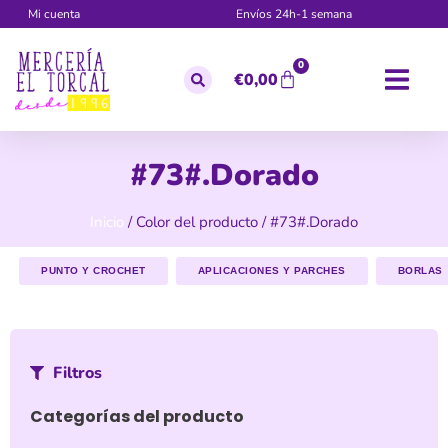
Mi cuenta
Envíos 24h-1 semana
0
€
0,00
#73#.Dorado
Inicio
/ Color del producto / #73#.Dorado
PUNTO Y CROCHET
APLICACIONES Y PARCHES
BORLAS
Filtros
Categorías del producto