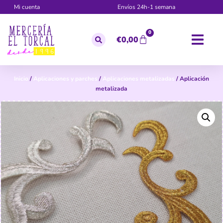
Mi cuenta
Envíos 24h-1 semana
0
€
0,00
Inicio
/
Aplicaciones y parches
/
Aplicaciones metalizadas
/ Aplicación
metalizada