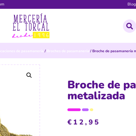
com
Blo
icaciones de pasamanería
/
Broches de pasamanería
/ Broche de pasamanería 
Broche de p
metalizada
€
12,95