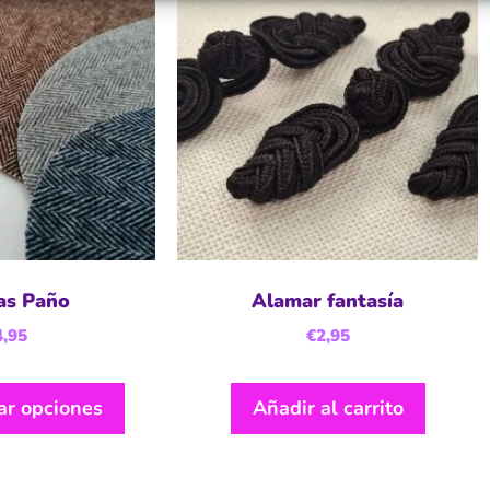
as Paño
Alamar fantasía
4,95
€
2,95
ar opciones
Añadir al carrito