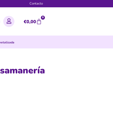
g
Contacto
0
€
0,00
metalizada
asamanería