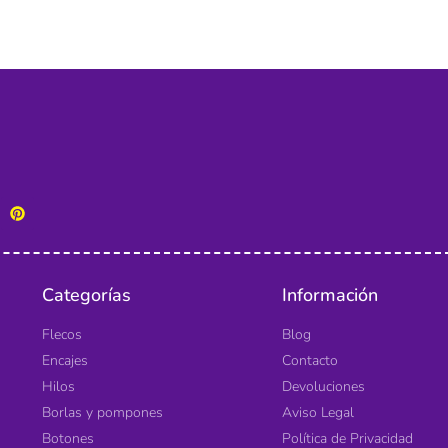
Categorías
Información
Flecos
Blog
Encajes
Contacto
Hilos
Devoluciones
Borlas y pompones
Aviso Legal
Botones
Política de Privacidad