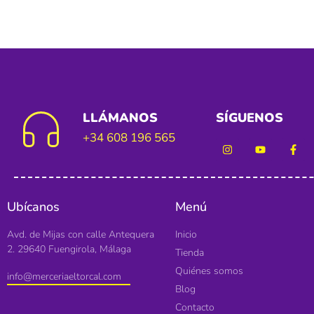
LLÁMANOS
SÍGUENOS
+34 608 196 565
Ubícanos
Menú
Avd. de Mijas con calle Antequera
Inicio
2. 29640 Fuengirola, Málaga
Tienda
Quiénes somos
info@merceriaeltorcal.com
Blog
Contacto