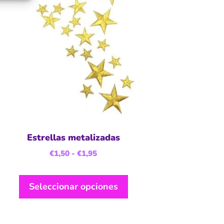
Estrellas metalizadas
€
1,50
-
€
1,95
Seleccionar opciones