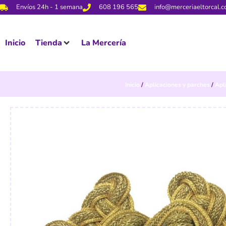
Envíos 24h - 1 semana
608 196 565
info@merceriaeltorcal.
Inicio
Tienda
La Mercería
Inicio
/
Aplicaciones y parches
/
Apl