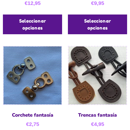
€
12,95
€
9,95
Seleccionar
Seleccionar
opciones
opciones
Corchete fantasía
Trencas fantasía
€
2,75
€
4,95