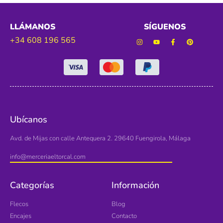
LLÁMANOS
SÍGUENOS
+34 608 196 565
Ubícanos
Avd. de Mijas con calle Antequera 2. 29640 Fuengirola, Málaga
info@merceriaeltorcal.com
Categorías
Información
Flecos
Blog
Encajes
Contacto