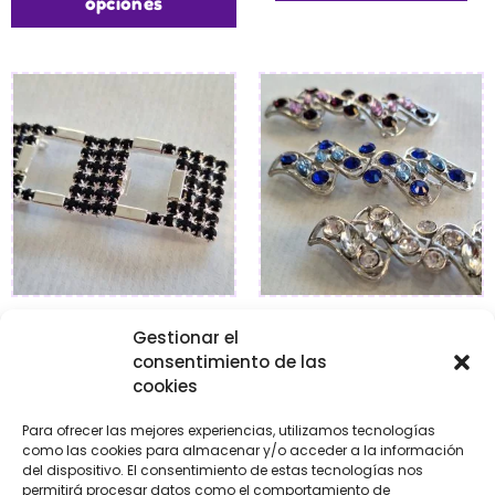
opciones
Broches Pedrería
Broches Pedrería
Gestionar el
consentimiento de las
€
12,95
€
9,95
cookies
Para ofrecer las mejores experiencias, utilizamos tecnologías
Añadir al carrito
Seleccionar
como las cookies para almacenar y/o acceder a la información
opciones
del dispositivo. El consentimiento de estas tecnologías nos
permitirá procesar datos como el comportamiento de