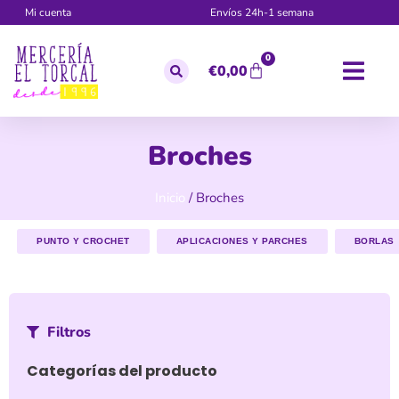
Mi cuenta
Envíos 24h-1 semana
0
€
0,00
Broches
Inicio
/ Broches
PUNTO Y CROCHET
APLICACIONES Y PARCHES
BORLAS
Filtros
Categorías del producto