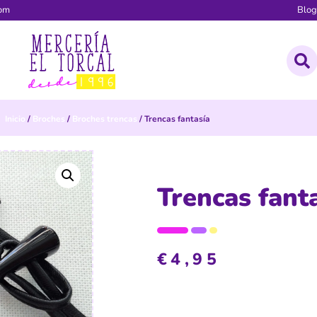
com
Blo
Inicio
/
Broches
/
Broches trencas
/ Trencas fantasía
Trencas fant
€
4,95