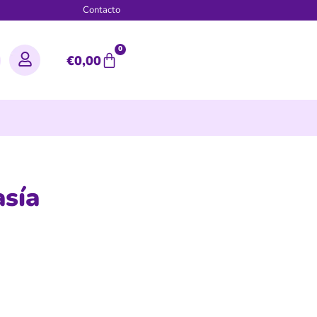
g
Contacto
0
€
0,00
asía