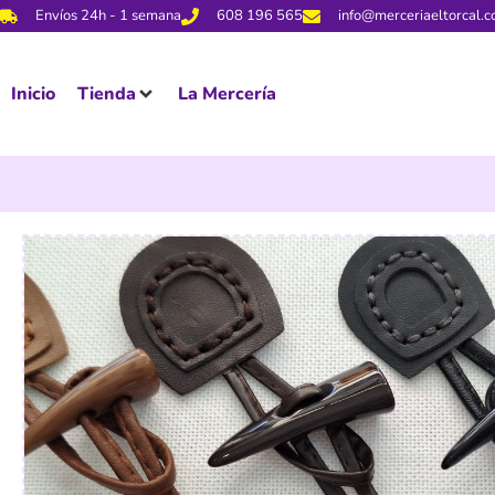
Envíos 24h - 1 semana
608 196 565
info@merceriaeltorcal.
Inicio
Tienda
La Mercería