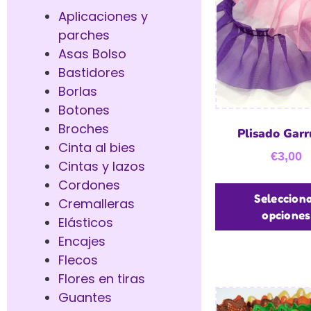
Aplicaciones y
parches
Asas Bolso
Bastidores
Borlas
Botones
Broches
Plisado Garr
Cinta al bies
€
3,00
Cintas y lazos
Cordones
Seleccion
Cremalleras
opciones
Elásticos
Encajes
Flecos
Flores en tiras
Guantes