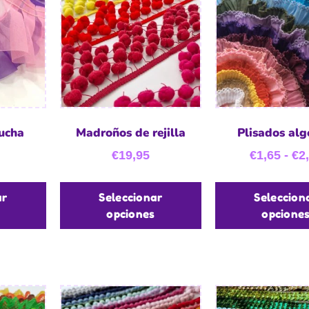
ucha
Madroños de rejilla
Plisados al
€
19,95
€
1,65
-
€
2
ar
Seleccionar
Seleccion
opciones
opcione