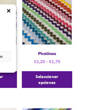
illo
Picolinas
as
€
1,20
-
€
1,75
ar
Seleccionar
s
opciones