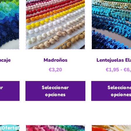
ncaje
Madroños
Lentejuelas El
€
3,20
€
1,95
-
€
6
ar
Seleccionar
Seleccion
opciones
opcione
¡Oferta!