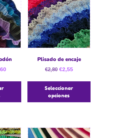
godón
Plisado de encaje
,60
€
2,55
€
2,80
ar
Seleccionar
s
opciones