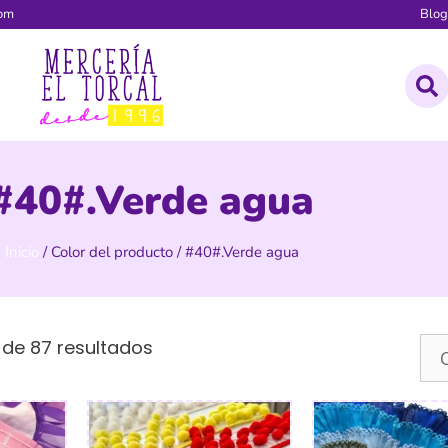
com
Blo
#40#.Verde agua
Inicio
/ Color del producto / #40#.Verde agua
 de 87 resultados