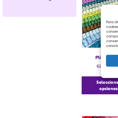
Para of
cookies
consent
comport
consent
caracte
Plisado ra
€
1,
€
2,10
Seleccion
opciones