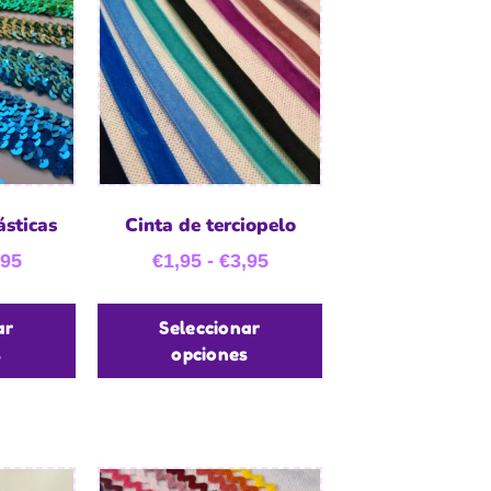
ásticas
Cinta de terciopelo
,95
€
1,95
-
€
3,95
ar
Seleccionar
s
opciones