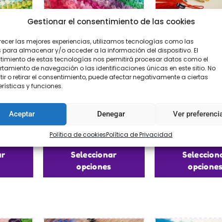
Gestionar el consentimiento de las cookies
recer las mejores experiencias, utilizamos tecnologías como las
 para almacenar y/o acceder a la información del dispositivo. El
imiento de estas tecnologías nos permitirá procesar datos como el
amiento de navegación o las identificaciones únicas en este sitio. No
ir o retirar el consentimiento, puede afectar negativamente a ciertas
rísticas y funciones.
so
Flores gasa en tira
Borlas cuqu
Aceptar
Denegar
Ver preferenci
80
€
12,95
€
2,95
Política de cookies
Política de Privacidad
ar
Seleccionar
Seleccion
opciones
opcione