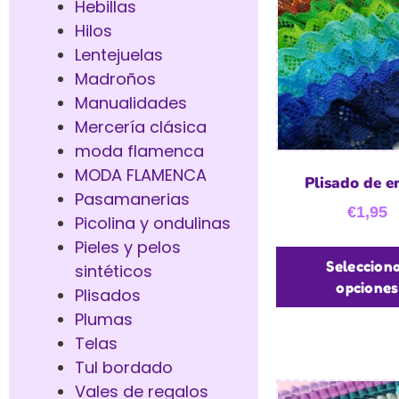
Hebillas
Hilos
Lentejuelas
Madroños
Manualidades
Mercería clásica
moda flamenca
MODA FLAMENCA
Plisado de e
Pasamanerias
€
1,95
Picolina y ondulinas
Pieles y pelos
Seleccion
sintéticos
opciones
Plisados
Plumas
Telas
Tul bordado
Vales de regalos