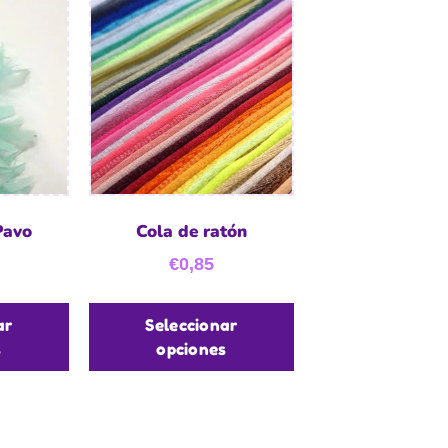
Pavo
Cola de ratón
€
0,85
ar
Seleccionar
s
opciones