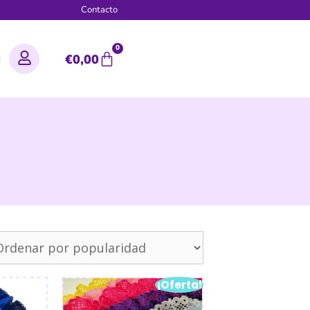
g
Contacto
0
€
0,00
¡Oferta!