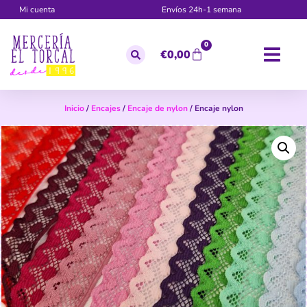
Mi cuenta
Envíos 24h-1 semana
0
€
0,00
Inicio
/
Encajes
/
Encaje de nylon
/ Encaje nylon