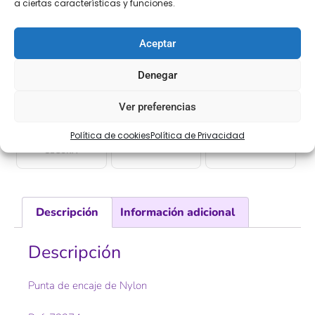
a ciertas características y funciones.
Aceptar
[Las unidades seleccionadas son en
METROS
]
Denegar
Ver preferencias
COMPRA
ENVÍO 24-48H
TIENDA FÍSICA
Política de cookies
Política de Privacidad
SEGURA
Descripción
Información adicional
Descripción
Punta de encaje de Nylon