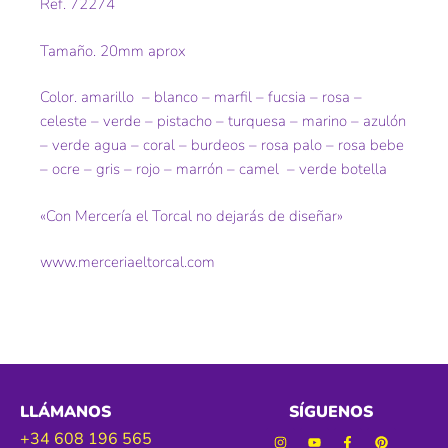
Ref. 72274
Tamaño. 20mm aprox
Color. amarillo – blanco – marfil – fucsia – rosa –
celeste – verde – pistacho – turquesa – marino – azulón
– verde agua – coral – burdeos – rosa palo – rosa bebe
– ocre – gris – rojo – marrón – camel – verde botella
«Con Mercería el Torcal no dejarás de diseñar»
www.merceriaeltorcal.com
LLÁMANOS
SÍGUENOS
+34 608 196 565