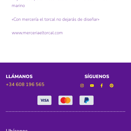
marino
«Con mercería el torcal no dejarás de diseñar»
www.merceriaeltorcal.com
LLÁMANOS
SÍGUENOS
+34 608 196 565