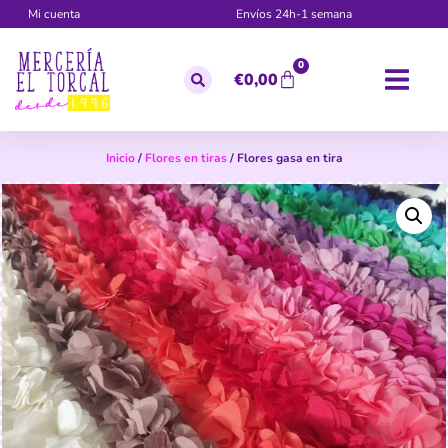
Mi cuenta
Envíos 24h-1 semana
0
€
0,00
Inicio
/
Flores en tiras
/ Flores gasa en tira