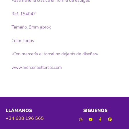
Pasamanería clásica en forma de espigas
Ref. 154047
Tamaño. 8mm aprox
Color. todos
«Con mercería el torcal no dejarás de diseñar»
www.merceriaeltorcal.com
LLÁMANOS
SÍGUENOS
+34 608 196 565