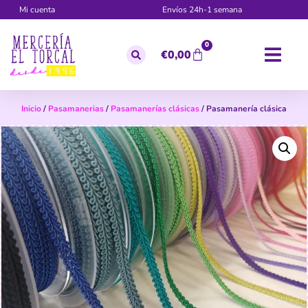
Mi cuenta
Envíos 24h-1 semana
0
€
0,00
Inicio
/
Pasamanerias
/
Pasamanerías clásicas
/ Pasamanería clásica