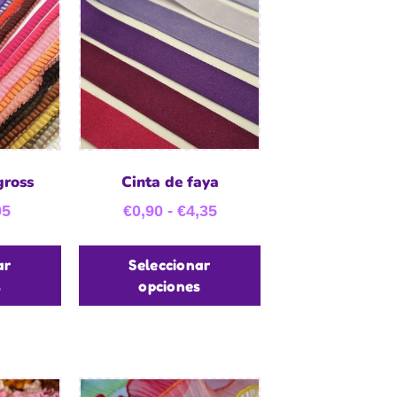
gross
Cinta de faya
95
€
0,90
-
€
4,35
ar
Seleccionar
s
opciones