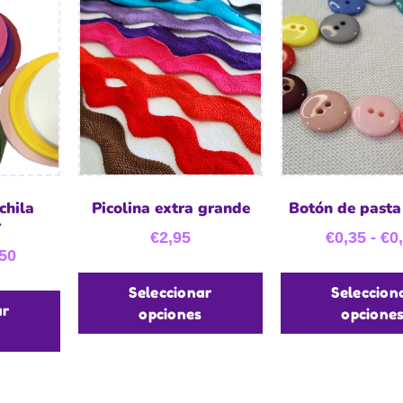
chila
Picolina extra grande
Botón de pasta
r
€
2,95
€
0,35
-
€
0
50
Seleccionar
Seleccion
ar
opciones
opcione