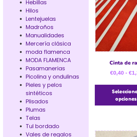
Hebillas
Hilos
Lentejuelas
Madroños
Manualidades
Mercería clásica
moda flamenca
MODA FLAMENCA
Cinta de r
Pasamanerias
€
0,40
-
€
1,
Picolina y ondulinas
Pieles y pelos
Seleccion
sintéticos
opciones
Plisados
Plumas
Telas
Tul bordado
Vales de regalos