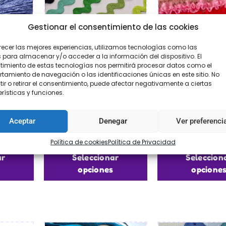
Gestionar el consentimiento de las cookies
recer las mejores experiencias, utilizamos tecnologías como las
 para almacenar y/o acceder a la información del dispositivo. El
imiento de estas tecnologías nos permitirá procesar datos como el
amiento de navegación o las identificaciones únicas en este sitio. No
ir o retirar el consentimiento, puede afectar negativamente a ciertas
rísticas y funciones.
Seda
Piquillo extra grande
Plisado elás
Aceptar
Denegar
Ver preferenci
€
2,95
€
2,95
-
€
4
Política de cookies
Política de Privacidad
ar
Seleccionar
Seleccion
opciones
opcione