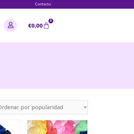
g
Contacto
0
€
0,00