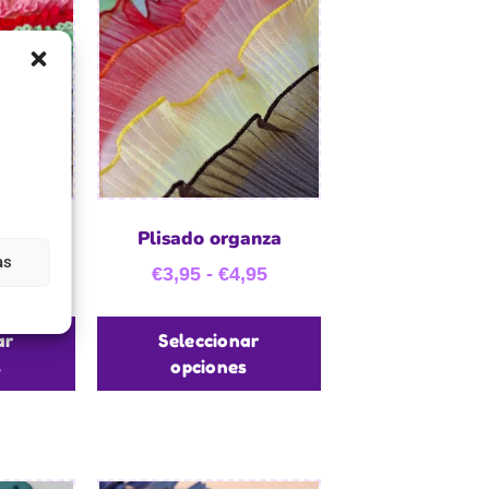
tico
Plisado organza
as
,95
€
3,95
-
€
4,95
ar
Seleccionar
s
opciones