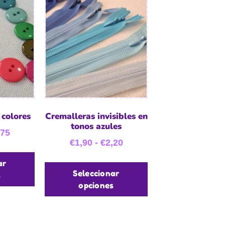
 colores
Cremalleras invisibles en
tonos azules
,75
€
1,90
-
€
2,20
ar
Seleccionar
s
opciones