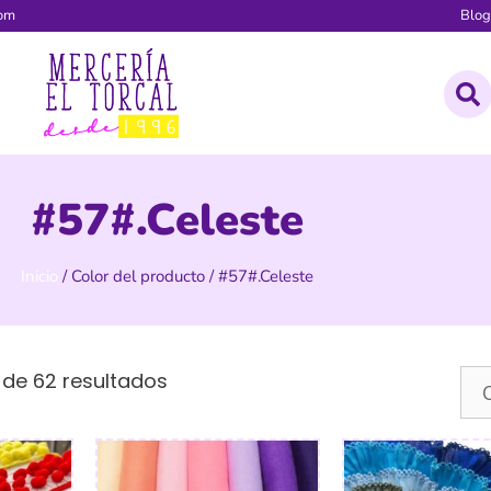
com
Blo
#57#.Celeste
Inicio
/ Color del producto / #57#.Celeste
 de 62 resultados