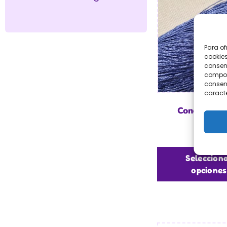
Para of
cookies
consent
comport
consent
caracte
Cono Hilo 
€
19,95
Seleccion
opciones