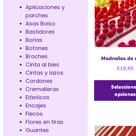
Aplicaciones y
parches
Asas Bolso
Bastidores
Borlas
Botones
Broches
Madroños de r
Cinta al bies
€
19,95
Cintas y lazos
Cordones
Seleccion
Cremalleras
opciones
Elásticos
Encajes
Flecos
Flores en tiras
Guantes