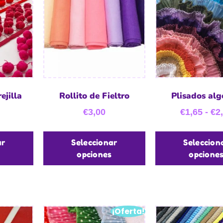
ejilla
Rollito de Fieltro
Plisados al
€
3,00
€
1,65
-
€
2
ar
Seleccionar
Seleccion
opciones
opcione
¡Oferta!