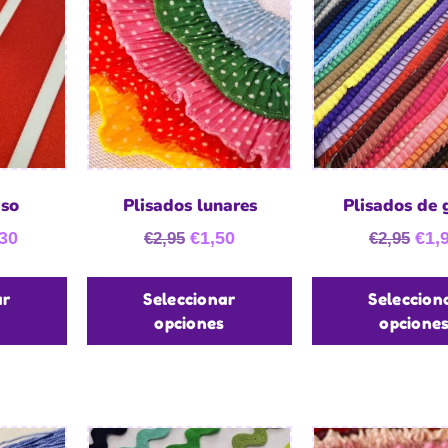
aso
Plisados lunares
Plisados de 
30
€
1,50
€
1,
€
2,95
€
2,95
ar
Seleccionar
Seleccion
opciones
opcione