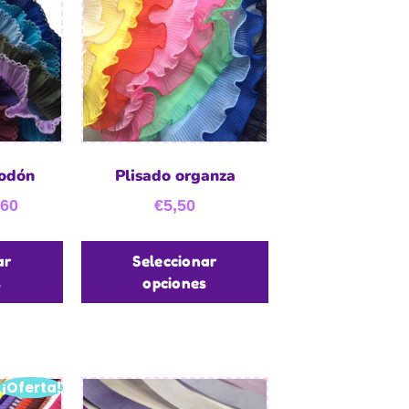
godón
Plisado organza
,60
€
5,50
ar
Seleccionar
s
opciones
¡Oferta!