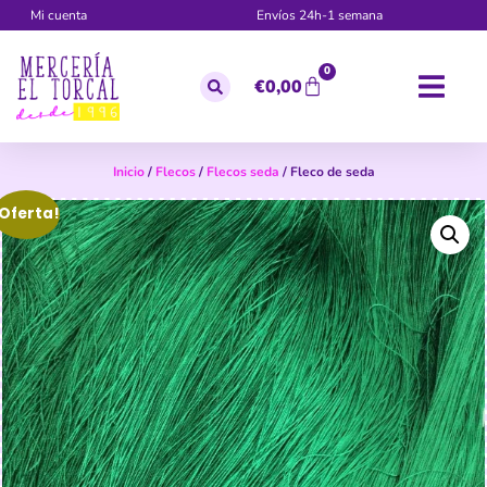
Mi cuenta
Envíos 24h-1 semana
0
€
0,00
Inicio
/
Flecos
/
Flecos seda
/ Fleco de seda
¡Oferta!