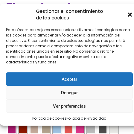
Fleco de seda
Gestionar el consentimiento
de las cookies
Para ofrecer las mejores experiencias, utilizamos tecnologías como
€
10,95
-
€
61,95
las cookies para almacenar y/o acceder a la información del
dispositivo. El consentimiento de estas tecnologías nos permitirá
procesar datos como el comportamiento de navegación o las
identificaciones únicas en este sitio. No consentir o retirar el
consentimiento, puede afectar negativamente a ciertas
Tamaño
características y funciones.
1 mt
20 cm
40 cm
60 cm
Aceptar
Color
Denegar
Ver preferencias
Política de cookies
Política de Privacidad