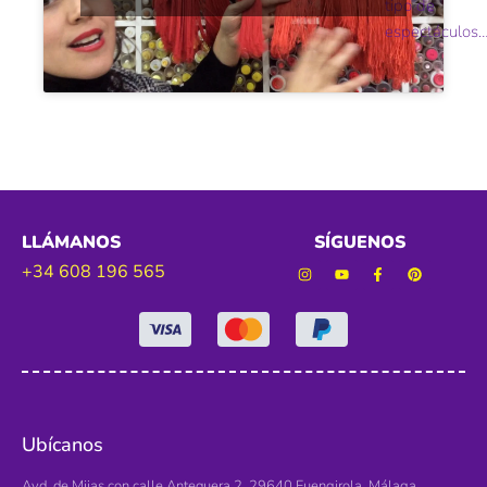
tipo de
espectáculos
LLÁMANOS
SÍGUENOS
+34 608 196 565
Ubícanos
Avd. de Mijas con calle Antequera 2. 29640 Fuengirola, Málaga