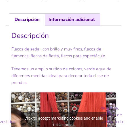
Descripción
Información adicional
Descripción
Flecos de seda , con brillo y muy finos, flecos de
flamenca, flecos de fiesta, flecos para espectáculo.
Tenemos un amplio surtido de colores, verde agua de
diferentes medidas ideal para decorar toda clase de
prendas:
de gitana,
vestidos de
Click to accept marketing cookies and enable
vestidos
salsa y todo
this content