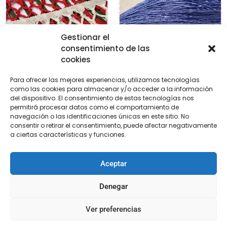
Gestionar el
consentimiento de las
cookies
Para ofrecer las mejores experiencias, utilizamos tecnologías
Fleco de enrejado
Cono Hilo Seda
como las cookies para almacenar y/o acceder a la información
del dispositivo. El consentimiento de estas tecnologías nos
€
24,95
€
19,95
€
29,95
permitirá procesar datos como el comportamiento de
navegación o las identificaciones únicas en este sitio. No
consentir o retirar el consentimiento, puede afectar negativamente
Seleccionar
Seleccionar
a ciertas características y funciones.
opciones
opciones
Aceptar
Denegar
Ver preferencias