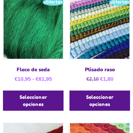
¡Oferta!
¡Oferta!
Fleco de seda
Plisado raso
€
10,95
-
€
61,95
€
1,80
€
2,10
Seleccionar
Seleccionar
opciones
opciones