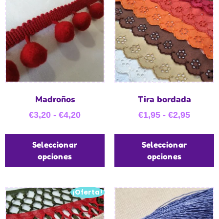
Madroños
Tira bordada
€
3,20
-
€
4,20
€
1,95
-
€
2,95
Seleccionar
Seleccionar
opciones
opciones
¡Oferta!