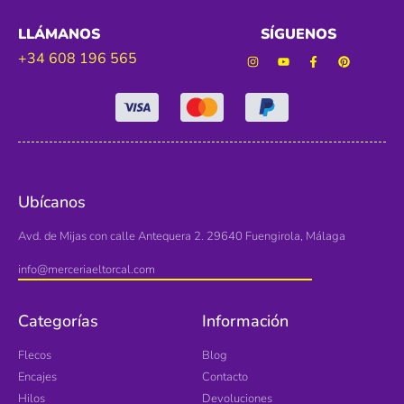
LLÁMANOS
SÍGUENOS
+34 608 196 565
Ubícanos
Avd. de Mijas con calle Antequera 2. 29640 Fuengirola, Málaga
info@merceriaeltorcal.com
Categorías
Información
Flecos
Blog
Encajes
Contacto
Hilos
Devoluciones