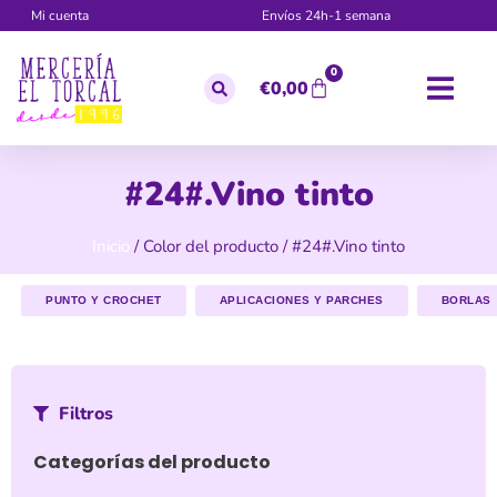
Mi cuenta
Envíos 24h-1 semana
0
€
0,00
#24#.Vino tinto
Inicio
/ Color del producto / #24#.Vino tinto
PUNTO Y CROCHET
APLICACIONES Y PARCHES
BORLAS
Filtros
Categorías del producto