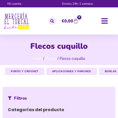
Mi cuenta
Envíos 24h-1 semana
0
€
0,00
Flecos cuquillo
Inicio
/
Flecos
/ Flecos cuquillo
PUNTO Y CROCHET
APLICACIONES Y PARCHES
BORLAS
Filtros
Categorías del producto