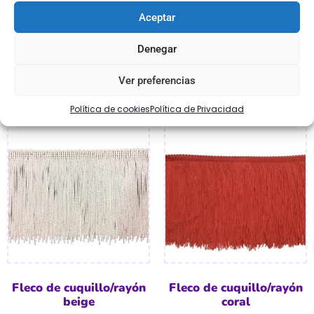
€
5,95
-
€
33,95
€
5,95
-
€
10,95
Aceptar
Denegar
Seleccionar
Seleccionar
opciones
opciones
Ver preferencias
Política de cookies
Política de Privacidad
Fleco de cuquillo/rayón
Fleco de cuquillo/rayón
beige
coral