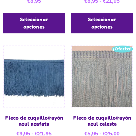
€
8,95
€
8,95
-
€
21,95
Seleccionar
Seleccionar
opciones
opciones
¡Oferta!
Fleco de cuquillo/rayón
Fleco de cuquillo/rayón
azul azafata
azul celeste
€
9,95
-
€
21,95
€
5,95
-
€
25,00