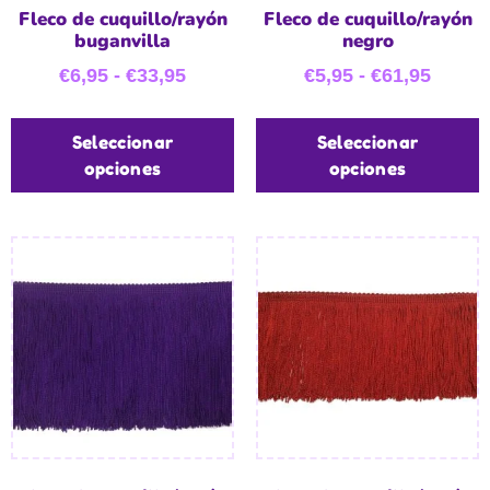
Fleco de cuquillo/rayón
Fleco de cuquillo/rayón
buganvilla
negro
€
6,95
-
€
33,95
€
5,95
-
€
61,95
Seleccionar
Seleccionar
opciones
opciones