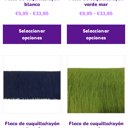
blanco
verde mar
€
5,95
-
€
33,95
€
8,95
-
€
33,95
Seleccionar
Seleccionar
opciones
opciones
Fleco de cuquillo/rayón
Fleco de cuquillo/rayón