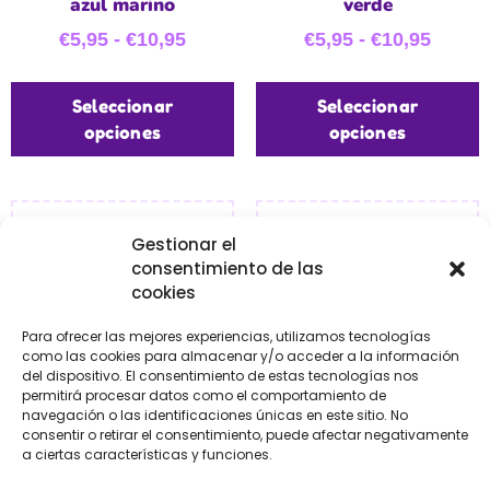
azul marino
verde
€
5,95
-
€
10,95
€
5,95
-
€
10,95
Seleccionar
Seleccionar
opciones
opciones
Gestionar el
consentimiento de las
cookies
Para ofrecer las mejores experiencias, utilizamos tecnologías
como las cookies para almacenar y/o acceder a la información
del dispositivo. El consentimiento de estas tecnologías nos
permitirá procesar datos como el comportamiento de
navegación o las identificaciones únicas en este sitio. No
consentir o retirar el consentimiento, puede afectar negativamente
a ciertas características y funciones.
Fleco de cuquillo/rayón
Fleco de cuquillo/rayón
azul azulón
camel