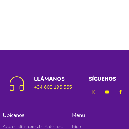
LLÁMANOS
SÍGUENOS
+34 608 196 565
Ubícanos
Menú
Avd. de Mijas con calle Antequera
Inicio