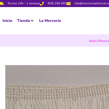
Envíos 24h - 1 semana
608 196 565
info@merceriaeltorcal.
Inicio
Tienda
La Mercería
Inicio
/
Flecos