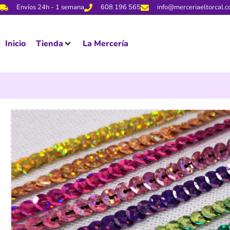
Envíos 24h - 1 semana
608 196 565
info@merceriaeltorcal.
Inicio
Tienda
La Mercería