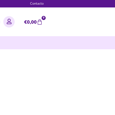
g
Contacto
0
€
0,00