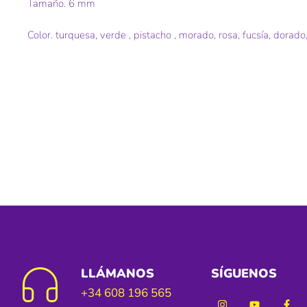
Tamaño. 6 mm
Color. turquesa, verde , pistacho , morado, rosa, fucsía, dorad
LLÁMANOS
SÍGUENOS
+34 608 196 565