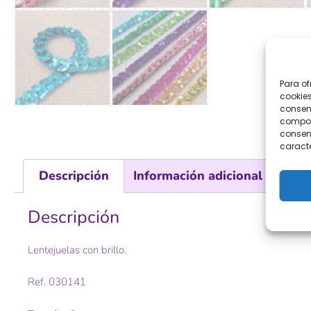
Para of
cookies
consent
comport
consent
caracte
Descripción
Información adicional
Descripción
Lentejuelas con brillo.
Ref. 030141