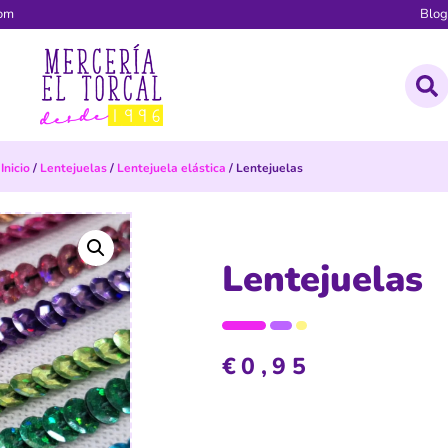
com
Blo
Inicio
/
Lentejuelas
/
Lentejuela elástica
/ Lentejuelas
Lentejuelas
€
0,95