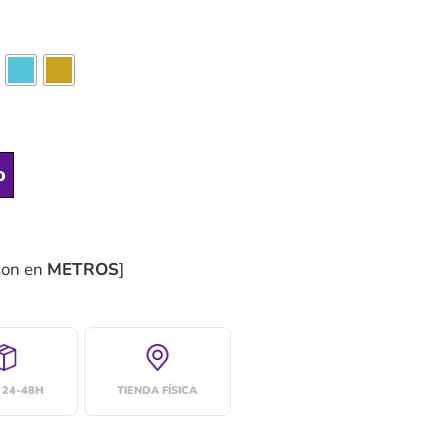
o
son en
METROS
]
 24-48H
TIENDA FÍSICA