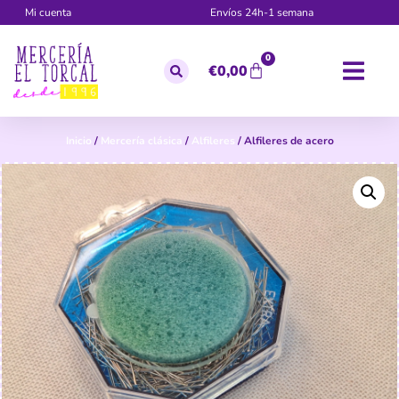
Mi cuenta
Envíos 24h-1 semana
0
€
0,00
Inicio
/
Mercería clásica
/
Alfileres
/ Alfileres de acero