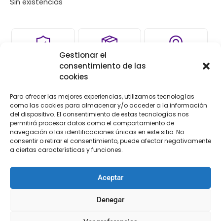
Sin existencias
Gestionar el
COMPRA
ENVÍO 24-1
TIENDA FÍSICA
consentimiento de las
SEGURA
SEMANA
cookies
Para ofrecer las mejores experiencias, utilizamos tecnologías
como las cookies para almacenar y/o acceder a la información
Descripción
del dispositivo. El consentimiento de estas tecnologías nos
permitirá procesar datos como el comportamiento de
navegación o las identificaciones únicas en este sitio. No
Descripción
consentir o retirar el consentimiento, puede afectar negativamente
a ciertas características y funciones.
Cordón de macramé M natural Casasol. Bobina de
300metros , Algodón supreme peinado 100grs.
Aceptar
Denegar
«Con Merceria El TORCAL, NO DEJARÁS DE DISEÑAR»