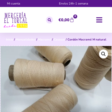
Mi cuenta
Envíos 24h-1 semana
0
€
0,00
Inicio
/
Manualidades
/
Macramé
/
Casasol
/ Cordón Macramé M natural