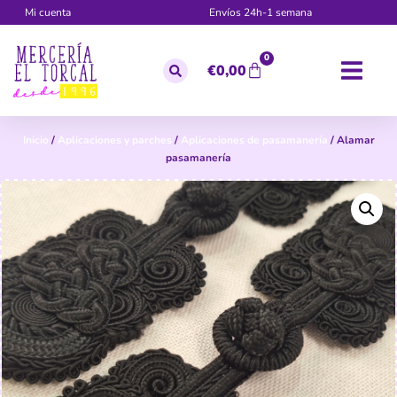
Mi cuenta
Envíos 24h-1 semana
0
€
0,00
Inicio
/
Aplicaciones y parches
/
Aplicaciones de pasamanería
/ Alamar
pasamanería