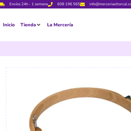
Envíos 24h - 1 semana
608 196 565
info@merceriaeltorcal.
Inicio
Tienda
La Mercería