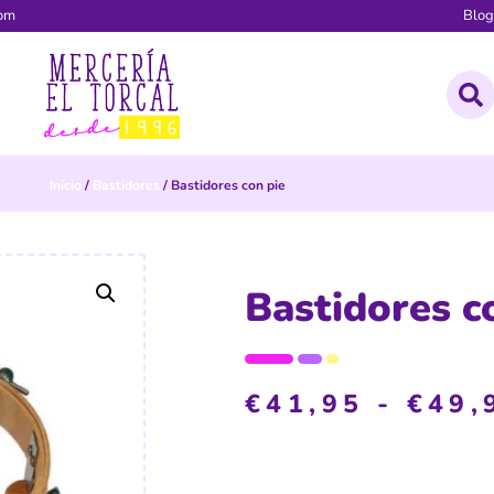
com
Blo
Inicio
/
Bastidores
/ Bastidores con pie
Bastidores c
€
41,95
-
€
49,