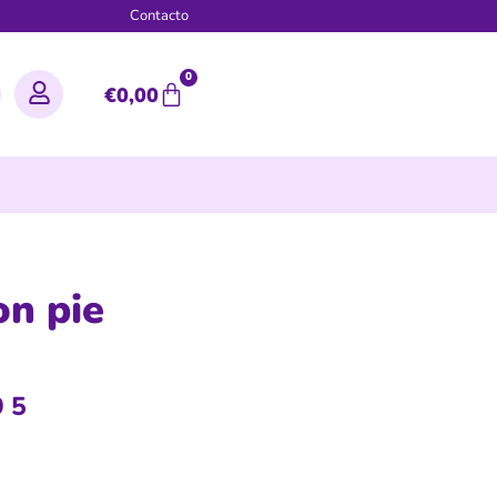
g
Contacto
0
€
0,00
on pie
95