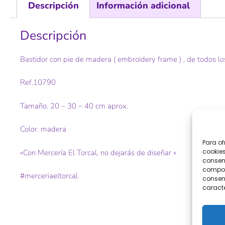
Descripción
Información adicional
Descripción
Bastidor con pie de madera ( embroidery frame ) , de todos los
Ref.10790
Tamaño. 20 – 30 – 40 cm aprox.
Color. madera
Para of
cookies
«Con Mercería El Torcal, no dejarás de diseñar »
consent
comport
#merceriaeltorcal
consent
caracte