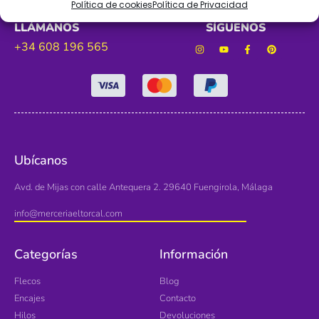
Política de cookies
Política de Privacidad
LLÁMANOS
SÍGUENOS
+34 608 196 565
Ubícanos
Avd. de Mijas con calle Antequera 2. 29640 Fuengirola, Málaga
info@merceriaeltorcal.com
Categorías
Información
Flecos
Blog
Encajes
Contacto
Hilos
Devoluciones