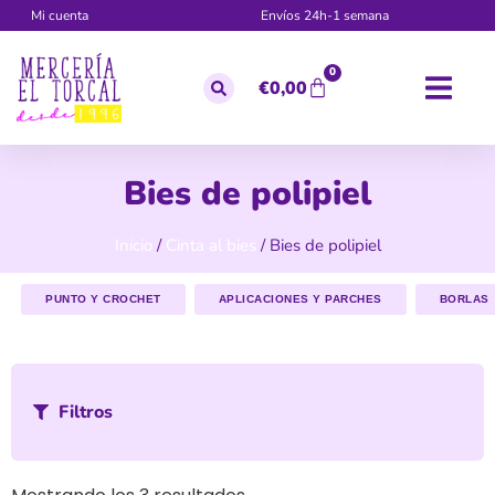
Mi cuenta
Envíos 24h-1 semana
0
€
0,00
Bies de polipiel
Inicio
/
Cinta al bies
/ Bies de polipiel
PUNTO Y CROCHET
APLICACIONES Y PARCHES
BORLAS
Filtros