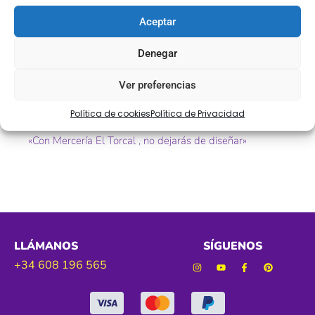
Descripción
Información adicional
Aceptar
Descripción
Denegar
Tela de Lugana ( ETAMINA )de ancho 1,60cm color
Ver preferencias
cruda Algodón 100% . Ideal para bordados de punto
de cruz.
Política de cookies
Política de Privacidad
«Con Mercería El Torcal , no dejarás de diseñar»
LLÁMANOS
SÍGUENOS
+34 608 196 565