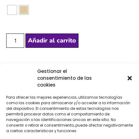
Añadir al carrito
[Las unidades seleccionadas son en
METROS
]
Gestionar el
consentimiento de las
cookies
Para ofrecer las mejores experiencias, utilizamos tecnologías
como las cookies para almacenar y/o acceder a la información
COMPRA
ENVÍO 24-48H
TIENDA FÍSICA
del dispositivo. El consentimiento de estas tecnologías nos
SEGURA
permitirá procesar datos como el comportamiento de
navegación o las identificaciones únicas en este sitio. No
consentir o retirar el consentimiento, puede afectar negativamente
a ciertas características y funciones.