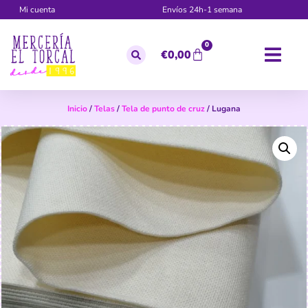
Mi cuenta
Envíos 24h-1 semana
0
€
0,00
Inicio
/
Telas
/
Tela de punto de cruz
/ Lugana