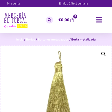
Mi cuenta
Envíos 24h-1 semana
0
€
0,00
Inicio
/
Borlas
/
Borlones metalizados
/ Borla metalizada