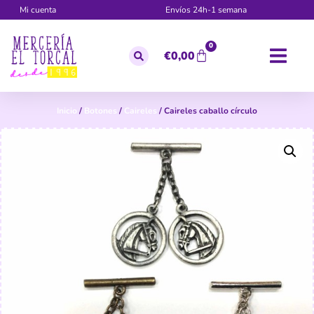
Mi cuenta
Envíos 24h-1 semana
0
€
0,00
Inicio
/
Botones
/
Caireles
/ Caireles caballo círculo