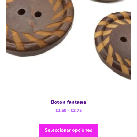
Botón fantasía
€
2,50
-
€
2,75
Seleccionar opciones