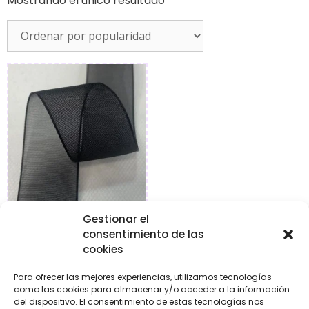
Mostrando el único resultado
Gestionar el
Cinta de organza
consentimiento de las
cookies
€
0,50
-
€
2,95
Para ofrecer las mejores experiencias, utilizamos tecnologías
como las cookies para almacenar y/o acceder a la información
Seleccionar
del dispositivo. El consentimiento de estas tecnologías nos
opciones