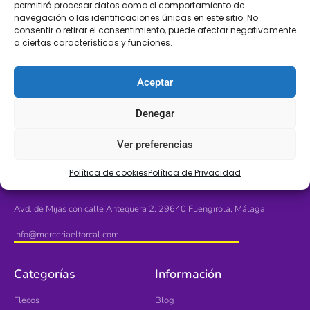
permitirá procesar datos como el comportamiento de
navegación o las identificaciones únicas en este sitio. No
consentir o retirar el consentimiento, puede afectar negativamente
a ciertas características y funciones.
LLÁMANOS
SÍGUENOS
+34 608 196 565
Aceptar
Denegar
Ver preferencias
Política de cookies
Política de Privacidad
Ubícanos
Avd. de Mijas con calle Antequera 2. 29640 Fuengirola, Málaga
info@merceriaeltorcal.com
Categorías
Información
Flecos
Blog