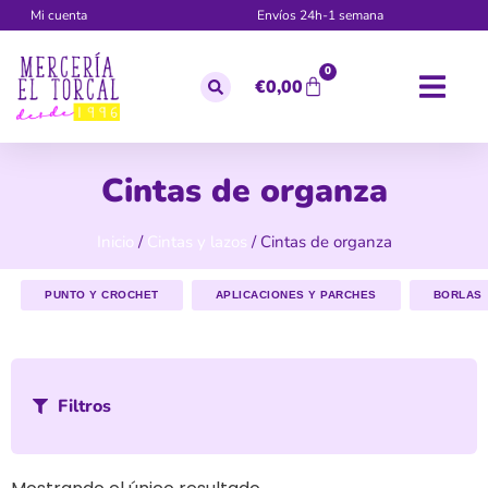
Mi cuenta
Envíos 24h-1 semana
0
€
0,00
Cintas de organza
Inicio
/
Cintas y lazos
/ Cintas de organza
PUNTO Y CROCHET
APLICACIONES Y PARCHES
BORLAS
Filtros