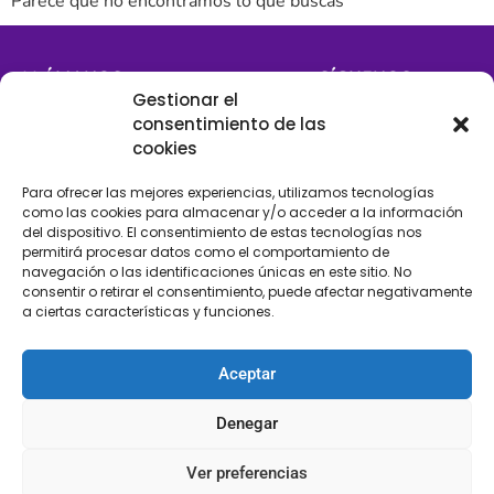
Parece que no encontramos lo que buscas
LLÁMANOS
SÍGUENOS
Gestionar el
+34 608 196 565
consentimiento de las
cookies
Para ofrecer las mejores experiencias, utilizamos tecnologías
como las cookies para almacenar y/o acceder a la información
del dispositivo. El consentimiento de estas tecnologías nos
permitirá procesar datos como el comportamiento de
navegación o las identificaciones únicas en este sitio. No
Ubícanos
consentir o retirar el consentimiento, puede afectar negativamente
a ciertas características y funciones.
Avd. de Mijas con calle Antequera 2. 29640 Fuengirola, Málaga
info@merceriaeltorcal.com
Aceptar
Denegar
Categorías
Información
Flecos
Blog
Ver preferencias