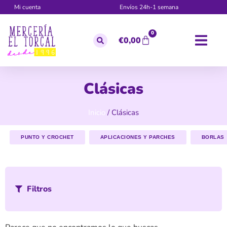
Mi cuenta
Envíos 24h-1 semana
0
€
0,00
Clásicas
Inicio
/ Clásicas
PUNTO Y CROCHET
APLICACIONES Y PARCHES
BORLAS
Filtros