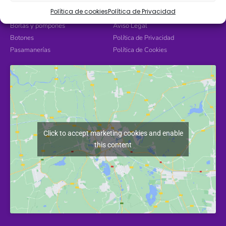
Encajes
Contacto
Política de cookies
Política de Privacidad
Hilos
Devoluciones
Borlas y pompones
Aviso Legal
Botones
Política de Privacidad
Pasamanerías
Política de Cookies
Click to accept marketing cookies and enable
this content