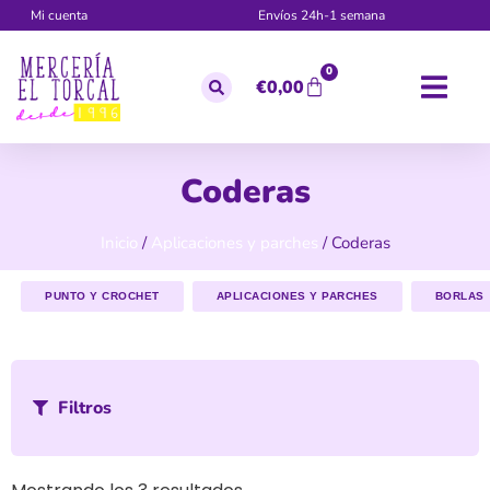
Mi cuenta
Envíos 24h-1 semana
0
€
0,00
Coderas
Inicio
/
Aplicaciones y parches
/ Coderas
PUNTO Y CROCHET
APLICACIONES Y PARCHES
BORLAS
Filtros