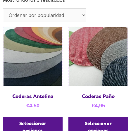
Mostrando los 3 resultados
Coderas Antelina
Coderas Paño
€
4,50
€
4,95
Seleccionar
Seleccionar
opciones
opciones