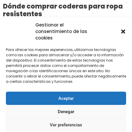
Dónde comprar coderas para ropa
resistentes
Gestionar el
Las coderas para ropa son uno de los indispensables en
consentimiento de las
cualquier hogar y más si se tienen peques en casa, ya
cookies
que es habitual que los pantalones y las sudaderas
sufran algunos rasguños en sus tiempos de juego.
Para ofrecer las mejores experiencias, utilizamos tecnologías
como las cookies para almacenar y/o acceder a la información
Además de ser útiles para
cubrir roturas
también
del dispositivo. El consentimiento de estas tecnologías nos
sirven como
elemento decorativo
para darle un toque
permitirá procesar datos como el comportamiento de
navegación o las identificaciones únicas en este sitio. No
diferenciador a las prendas a modo DIY con parcheado,
consentir o retirar el consentimiento, puede afectar negativamente
¡deja volar tu creatividad!
a ciertas características y funciones.
En nuestra mercería online contamos con un amplio
abanico de
coderas termoadhesivas
para utilizar con
Aceptar
la plancha y por supuesto, las tradicionales para coser a
mano o a máquina.
Denegar
Las primeras siempre las solemos recomendar para
Ver preferencias
aquellas personas que no sean muy duchas con la