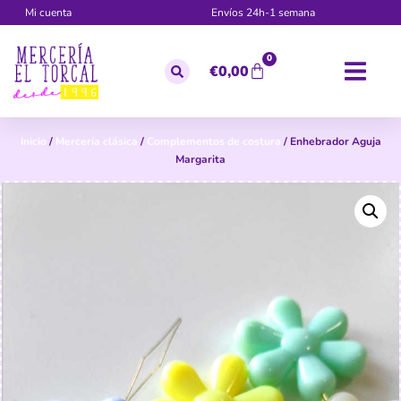
Mi cuenta
Envíos 24h-1 semana
0
€
0,00
Inicio
/
Mercería clásica
/
Complementos de costura
/ Enhebrador Aguja
Margarita