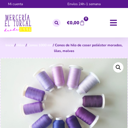
Mi cuenta
Envíos 24h-1 semana
0
€
0,00
Inicio
/
Hilos
/
Conos 1000 mt
/ Conos de hilo de coser poliéster morados,
lilas, malvas