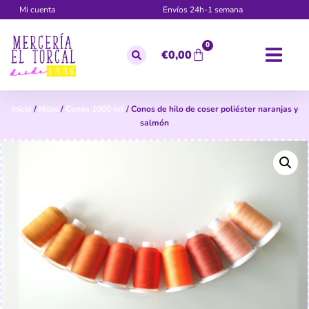
Mi cuenta
Envíos 24h-1 semana
0
€
0,00
Inicio
/
Hilos
/
Conos 1000 mt
/ Conos de hilo de coser poliéster naranjas y
salmón