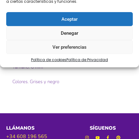
Descripción
a ciertas características y funciones.
Córdón de algodón para chándal , talegas, mochílas,
Aceptar
ect. de todos los colores.
Denegar
» Con Mercería El Torcal no dejarás de diseñar »
Ver preferencias
Ref. 154273
Política de cookies
Política de Privacidad
Tamaño. 6 mm
Colores. Grises y negro
LLÁMANOS
SÍGUENOS
+34 608 196 565