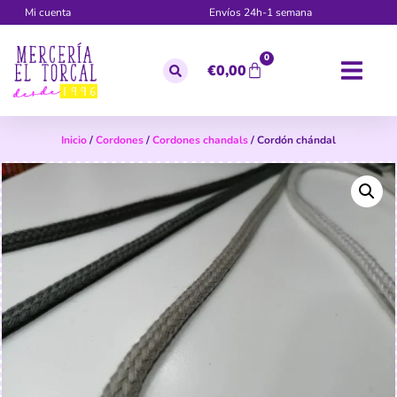
Mi cuenta
Envíos 24h-1 semana
0
€
0,00
Inicio
/
Cordones
/
Cordones chandals
/ Cordón chándal