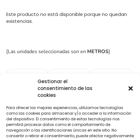
Este producto no está disponible porque no quedan
existencias.
[Las unidades seleccionadas son en
METROS
]
Gestionar el
consentimiento de las
COMPRA
ENVÍO 24-48H
TIENDA FÍSICA
cookies
SEGURA
Para ofrecer las mejores experiencias, utilizamos tecnologías
como las cookies para almacenar y/o acceder a la información
del dispositivo. El consentimiento de estas tecnologías nos
Descripción
Información adicional
permitirá procesar datos como el comportamiento de
navegación o las identificaciones únicas en este sitio. No
consentir o retirar el consentimiento, puede afectar negativamente