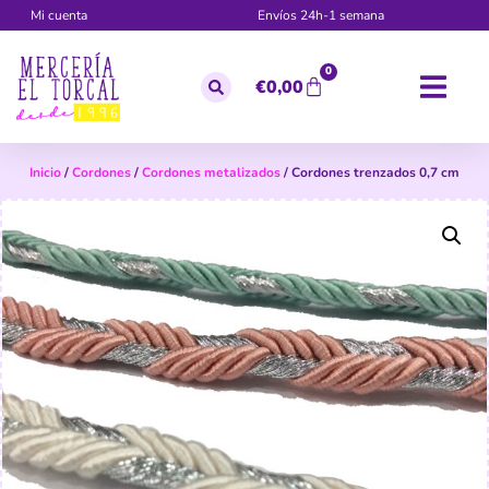
Mi cuenta
Envíos 24h-1 semana
0
€
0,00
Inicio
/
Cordones
/
Cordones metalizados
/ Cordones trenzados 0,7 cm