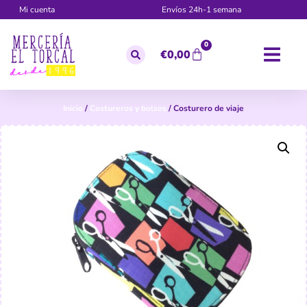
Mi cuenta
Envíos 24h-1 semana
0
€
0,00
Inicio
/
Costureros y bolsos
/ Costurero de viaje