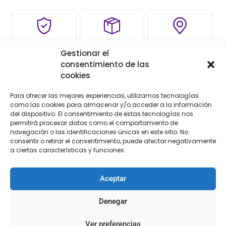
COMPRA
ENVÍO 24-1
TIENDA FÍSICA
Gestionar el
SEGURA
SEMANA
consentimiento de las
cookies
Para ofrecer las mejores experiencias, utilizamos tecnologías
Descripción
como las cookies para almacenar y/o acceder a la información
del dispositivo. El consentimiento de estas tecnologías nos
permitirá procesar datos como el comportamiento de
Descripción
navegación o las identificaciones únicas en este sitio. No
consentir o retirar el consentimiento, puede afectar negativamente
a ciertas características y funciones.
Set de costura vaqueros cremallera naranja
Amplio y práctico kit de costura para el viaje.
Multipart, accesorios útiles.
Aceptar
Material algodón
Dimensiones 14×10 cm
Denegar
Ver preferencias