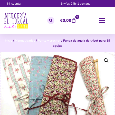
Mi cuenta
Envíos 24h-1 semana
0
€
0,00
Inicio
/
Manualidades
/
Punto y crochet
/ Funda de aguja de tricot para 19
agujas