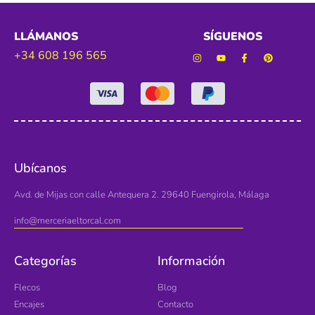
LLÁMANOS
SÍGUENOS
+34 608 196 565
Ubícanos
Avd. de Mijas con calle Antequera 2. 29640 Fuengirola, Málaga
info@merceriaeltorcal.com
Categorías
Información
Flecos
Blog
Encajes
Contacto